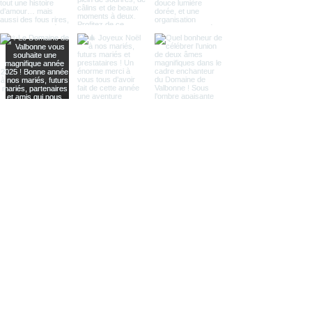
Load More
Wo Sie uns finden
2094 Chemin de Gavanon
3
0130 Saint-Paulet-de-Caisson
Okzitanien, Provence
+33 (0)6 07 13 68 56
domainedevalbonne@gmail.com