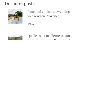
Derniers posts
Pourquoi choisir un wedding
weekend en Provence
19 mai
Quelle est la meilleure saison
pour se marier en Provence ?
30 mars
Comment organiser un mariage
en Provence : le guide complet
(2026-2027)
27 févr.
Suivez-nous sur
Instagram